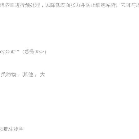
活性剂溶液，用于对培养皿进行预处理，以降低表面张力并防止细胞粘附。它可与
eaCult™（货号 #<>）
长类动物， 其他， 大
干细胞生物学