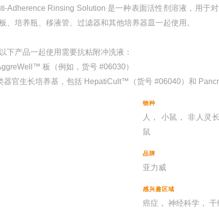
nti-Adherence Rinsing Solution 是一种表面
板、培养瓶、移液管、过滤器和其他培养器皿一起使用。
以下产品一起使用需要抗粘附冲洗液：
 AggreWell™ 板（例如，货号 #06030）
 类器官生长培养基，包括 HepatiCult™（货号 #06040）和 Pancr
物种
人， 小鼠， 非人灵
鼠
品牌
亚力威
感兴趣区域
癌症， 神经科学， 