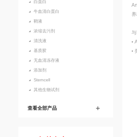
白蛋白
A
牛血清白蛋白
养
鞘液
浓缩去污剂
与
清洗液
•
基质胶
•
无血清冻存液
添加剂
Stemcell
其他生物试剂
查看全部产品