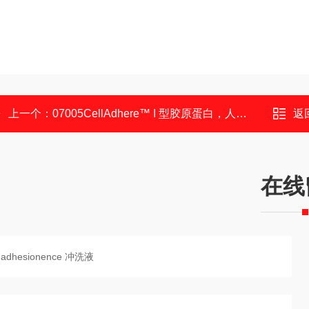
上一个：
07005CellAdhere™ I 型胶原蛋白，人，冻干
返
在线