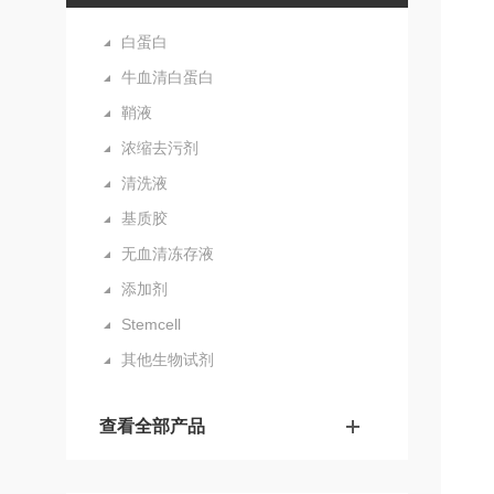
白蛋白
牛血清白蛋白
鞘液
浓缩去污剂
清洗液
基质胶
无血清冻存液
添加剂
Stemcell
其他生物试剂
查看全部产品