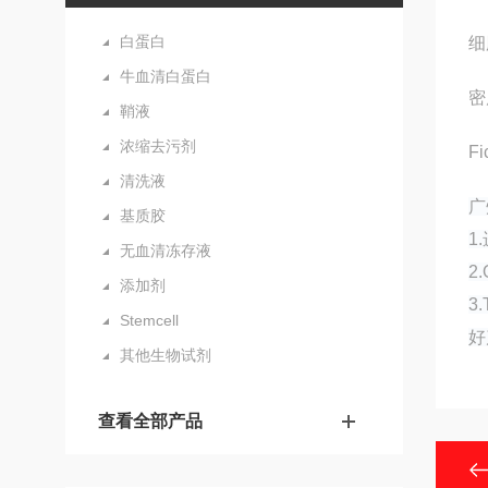
白蛋白
细
牛血清白蛋白
密
鞘液
浓缩去污剂
F
清洗液
广
基质胶
1
无血清冻存液
2
添加剂
3
Stemcell
好
其他生物试剂
查看全部产品