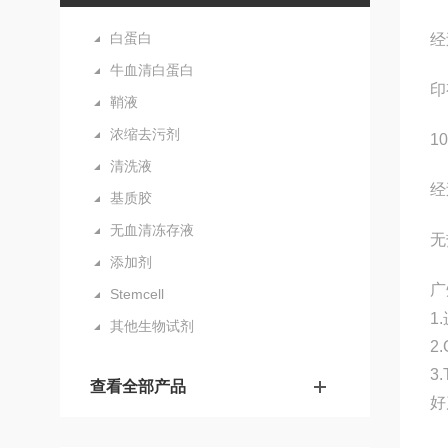
白蛋白
经
牛血清白蛋白
印
鞘液
浓缩去污剂
1
清洗液
经
基质胶
无血清冻存液
无
添加剂
广
Stemcell
1
其他生物试剂
2
3
查看全部产品
好