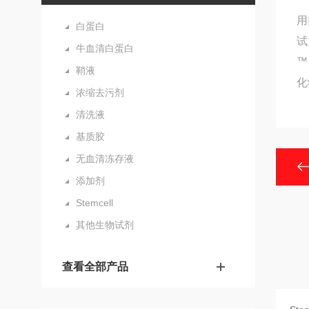
用
白蛋白
试
牛血清白蛋白
™
鞘液
化
浓缩去污剂
清洗液
基质胶
无血清冻存液
添加剂
Stemcell
其他生物试剂
查看全部产品