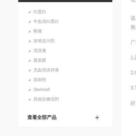
白蛋白
该
牛血清白蛋白
胞
鞘液
浓缩去污剂
广
清洗液
1
基质胶
无血清冻存液
2
添加剂
3
Stemcell
其他生物试剂
好
查看全部产品