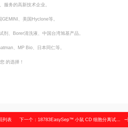
、服务的高新技术企业。
GEMINI、美国Hyclone等。
里埃试剂、Borer清洗液、中国台湾旭基产品。
、Whatman、MP Bio、日本同仁等。
您 的选择！
回列表
下一个：
18783EasySep™ 小鼠 CD 细胞分离试剂盒 II