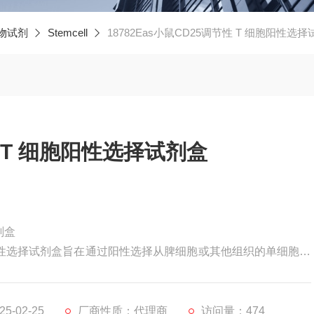
物试剂
Stemcell
18782Eas小鼠CD25调节性 T 细胞阳性选
性 T 细胞阳性选择试剂盒
剂盒
T 细胞阳性选择试剂盒旨在通过阳性选择从脾细胞或其他组织的单细胞悬
盒靶向 CD25 调节性 T 细胞，使用针对 CD25 表面标志物的
颗粒标记所需的细胞。使用 EasySep™ 磁力架分离细胞，无
-02-25
厂商性质：代理商
访问量：474