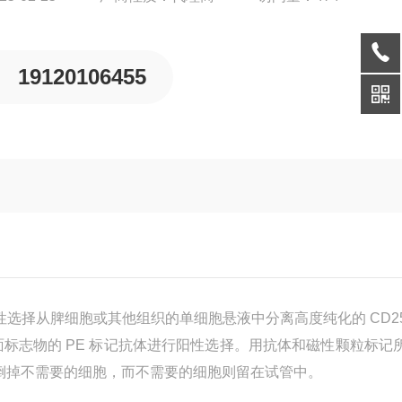
19120106455
通过阳性选择从脾细胞或其他组织的单细胞悬液中分离高度纯化的 CD2
5 表面标志物的 PE 标记抗体进行阳性选择。用抗体和磁性颗粒标记
只需倒掉不需要的细胞，而不需要的细胞则留在试管中。