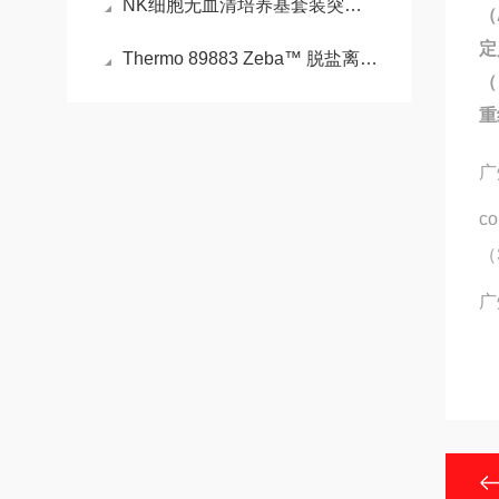
NK细胞无血清培养基套装突破传统限制的免疫细胞扩增产品
（
定
Thermo 89883 Zeba™ 脱盐离心柱、板和纯化柱，7K MWCO
（
重
广
c
（
广