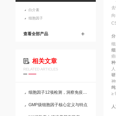
去
白介素
向
细胞因子
C
查看全部产品
分
细
细
癌
相关文章
种
人
RELATED ARTICLES
研
神
纯
细胞因子12项检测，洞察免疫与疾病的重要窗口
≥ 
GMP级细胞因子核心定义与特点
人