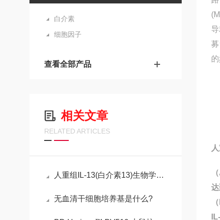
(
白介素
导
细胞因子
募
的
查看全部产品
相关文章
RELATED ARTICLES
人
（
人重组IL-13(白介素13)生物学功能及临床应用与研究
达
无血清干细胞培养基是什么?
（
I