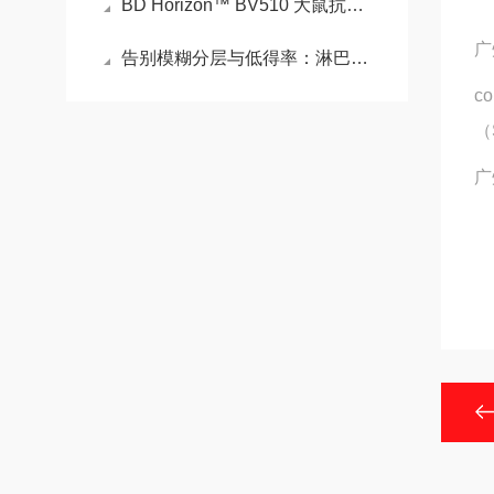
BD Horizon™ BV510 大鼠抗小鼠 CD8a的特性
广
告别模糊分层与低得率：淋巴细胞分离液实验失效的深度排查与精准优化手册
c
（
广