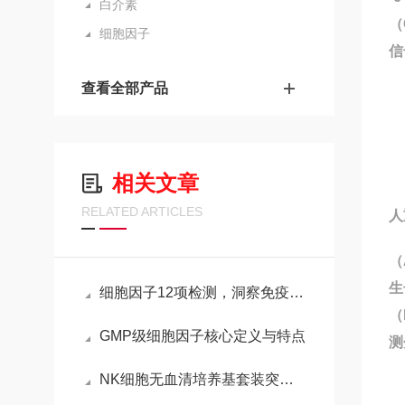
白介素
（
细胞因子
信
查看全部产品
相关文章
RELATED ARTICLES
人
（
生
细胞因子12项检测，洞察免疫与疾病的重要窗口
（
GMP级细胞因子核心定义与特点
测
NK细胞无血清培养基套装突破传统限制的免疫细胞扩增产品