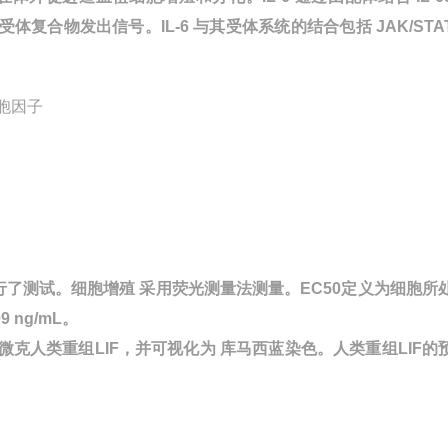
子受体复合物发出信号。IL-6 与其受体系统的结合包括 JAK/STA
进行了测试。细胞增殖 采用荧光测量法测量。EC50定义为细胞所
 ng/mL。
2微克人类重组LIF，并可视化为 库马西蓝染色。人类重组LIF的