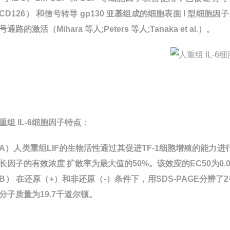
CD126） 和信号转导 gp130 亚基组成的细胞表面 I 型细胞因
号通路的激活（Mihara 等人;Peters 等人;Tanaka et al.）。
重组 IL-6细胞因子
特点：
A）人类重组LIF的生物活性通过其促进TF-1细胞增殖的能力
长因子的有效浓度 扩散率为最大值的50%。该效应的EC50为0.09
B） 在还原（+）和非还原（-）条件下，用SDS-PAGE分辨了
分子质量为19.7千道尔顿。