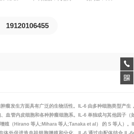
19120106455
瘤发生方面具有广泛的生物活性。IL-6 由多种细胞类型产生
胞、血管内皮细胞和各种肿瘤细胞系。IL-6 单独或与其他因子（
ano 等人;Mihara 等人;Tanaka et al） 的 S 等人）。I
明可在体外促进造血祖细胞增殖和分化。IL-6 通过由配体结合 IL-6