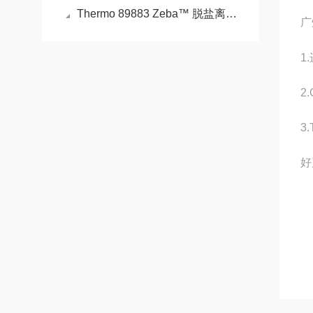
Thermo 89883 Zeba™ 脱盐离心柱、板和纯化柱，7K MWCO
广
1
2
3
好