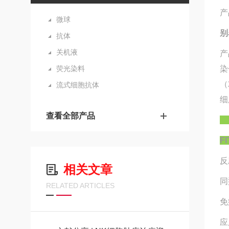
产
微球
别
抗体
关机液
产
荧光染料
染
（
流式细胞抗体
细
查看全部产品
F
反
相关文章
同
RELATED ARTICLES
免
应