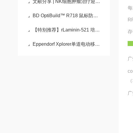
文献分享 | NK细胞肿瘤治疗迎来新突破
每
BD OptiBuild™ R718 鼠标防鼠 CD45.1的性能
R
【特别推荐】rLaminin-521 培养，帮助实现人多能干细胞扩大培养
存
Eppendorf Xplorer单道电动移液器的特点
广
c
（
广