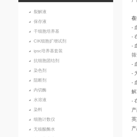
裂解液
在
保存液
-
干细胞培养基
-
CIK细胞扩增试剂
-
ipsc培养基套装
筛
抗细胞团结剂
-
染色剂
-
阻断剂
-
内切酶
解
水溶液
-
染料
产
英
细胞计数仪
产
无核酸酶水