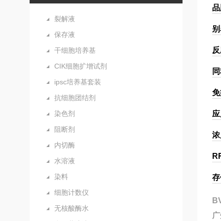
品
裂解液
别
保存液
反
干细胞培养基
CIK细胞扩增试剂
同
ipsc培养基套装
免
抗细胞团结剂
染色剂
应
阻断剂
浓
内切酶
R
水溶液
染料
存
细胞计数仪
B
无核酸酶水
广