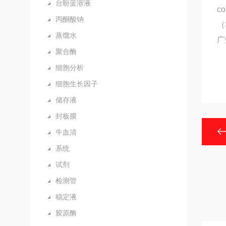
台盼蓝溶液
c
丙酮酸钠
（
蒸馏水
广
聚合酶
细胞分析
细胞生长因子
储存液
封板膜
牛血清
系统
试剂
检测管
稳定液
胶原酶