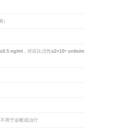
测）
≤0.5 ng/ml
，对应比活性
≥2×10⁶ units/m
UO），不用于诊断或治疗