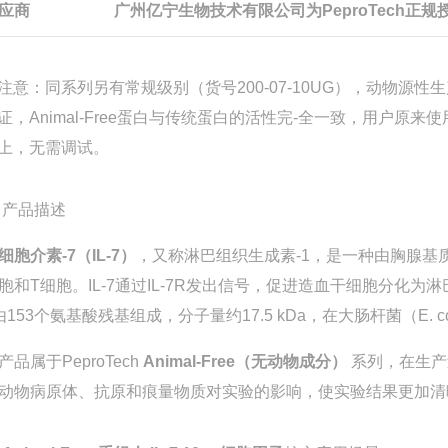
应商
广州亿宁生物技术有限公司为PeproTech正规
注意：同系列另有常规级别（货号200-07-10UG），动物源性生产标
证，Animal-Free蛋白与传统蛋白的活性完-全一致，用户原来使
上，无需调试
。
 产品描述
细胞介素-7（IL-7）
，又称淋巴组织生成素-1，是一种由胸腺基
胞和T细胞
。IL-7通过IL-7R发出信号，促进造血干细胞分化
由153个氨基酸残基组成，分子量约17.5 kDa，在大肠杆菌（E. 
产品属于PeproTech
Animal-Free（无动物成分）
系列，在生产
动物病原体、抗原和痕量物质对实验的影响，使实验结果更加清