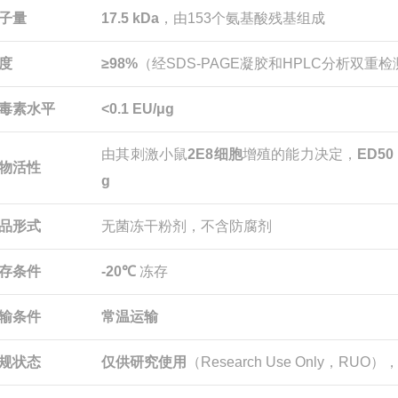
子量
17.5 kDa
，由153个氨基酸残基组成
度
≥98%
（经SDS-PAGE凝胶和HPLC分析双重检
毒素水平
<0.1 EU/μg
由其刺激小鼠
2E8细胞
增殖的能力决定，
ED50 
物活性
g
品形式
无菌冻干粉剂，不含防腐剂
存条件
-20℃
冻存
输条件
常温运输
规状态
仅供研究使用
（Research Use Only，R