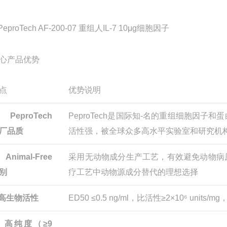
PeproTech AF-200-07 重组人IL-7 10μg细胞因子
心产品优势
点
优势说明
 PeproTech
PeproTech是国际知-名的重组细胞因
厂品质
活性强，被全球众多高水平实验室和研究机
 Animal-Free
采用无动物成分生产工艺，有效避免动物病
别
疗工艺中动物源成分替代的理想选择
 高生物活性
ED50 ≤0.5 ng/ml，比活性≥2×10⁶ uni
 高纯度（≥9