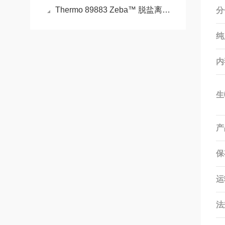
Thermo 89883 Zeba™ 脱盐离心柱、板和纯化柱，7K MWCO
分
纯
内
生
产
保
运
法