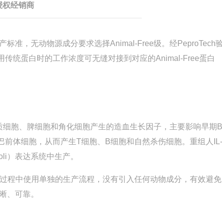
授权经销商
准，无动物源成分要求选择Animal-Free级。经PeproTech
用传统蛋白时的工作浓度可无缝对接到对应的Animal-Free蛋白
质细胞、脾细胞和角化细胞产生的造血生长因子，主要影响早期
为淋巴前体细胞，从而产生T细胞、B细胞和自然杀伤细胞
。重组人IL
coli）表达系统中生产
。
过程中使用单独的生产流程，没有引入任何动物成分，有效避免
晰、可靠
。