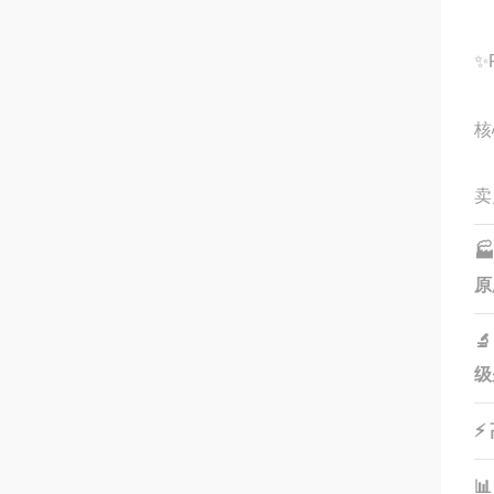
✨
核
卖

原
🔬
级
⚡
