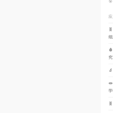

应

细

究


学
