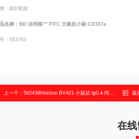
牌：BD/美国
品名称：BD 法明根™ FITC 大鼠抗小鼠 CD107a
号：553793
上一个：
562438Horizon BV421 小鼠抗 IgG k 同种型对照
返
在线