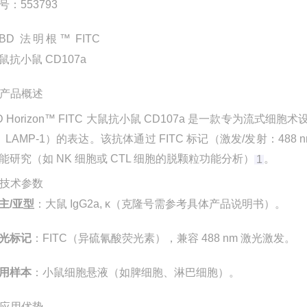
号：553793
产品概述
D Horizon™ FITC 大鼠抗小鼠 CD107a 是一款专为流
，LAMP-1）的表达。该抗体通过 FITC 标记（激发/发射：488 
能研究（如 NK 细胞或 CTL 细胞的脱颗粒功能分析）‌
。
1
技术参数
主/亚型
‌：大鼠 IgG2a, κ（克隆号需参考具体产品说明书）。
光标记
‌：FITC（异硫氰酸荧光素），兼容 488 nm 激光激发。
用样本
‌：小鼠细胞悬液（如脾细胞、淋巴细胞）。
应用优势