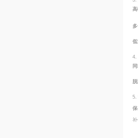
高
多
低
4. ‌
同
脱
5. ‌
保
补