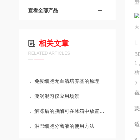
型
查看全部产品
相关文章
1. ‌
RELATED ARTICLES
B
1
功
免疫细胞无血清培养基的原理
2. ‌
宿
漩涡混匀仪应用场景
荧
解冻后的胰酶可在冰箱中放置多长时间？
适
淋巴细胞分离液的使用方法
3. ‌