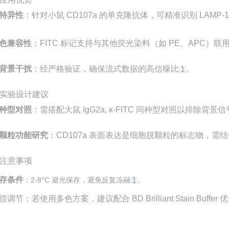
特异性
‌：针对小鼠 CD107a 的单克隆抗体，可精准识别 LAMP
色兼容性
‌：FITC 标记支持与其他荧光染料（如 PE、APC）
背景干扰
‌：经严格验证，确保流式数据的高信噪比‌
。
1
实验设计建议
种型对照
‌：需搭配大鼠 IgG2a, κ-FITC 同种型对照以排除背景信号
颗粒功能研究
‌：CD107a 表面表达是细胞脱颗粒的标志物，需结
注意事项
存条件
‌：2-8°C 避光保存，避免反复冻融‌
1
。
偿调节
‌：若使用多色方案，建议配合 BD Brilliant Stain Buffer