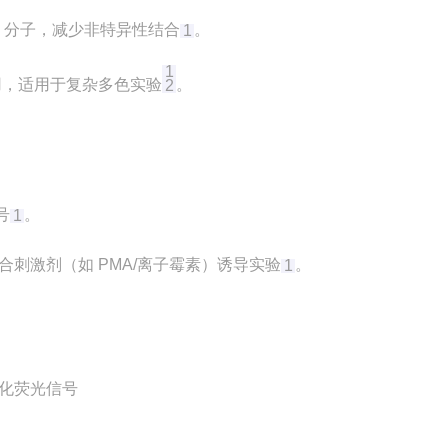
-1 分子，减少非特异性结合‌
。
1
1
联用，适用于复杂多色实验‌
。
2
‌
。
1
合刺激剂（如 PMA/离子霉素）诱导实验‌
。
1
 优化荧光信号‌