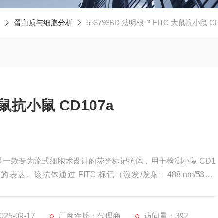
蛋白质与细胞分析
553793BD 法明根™ FITC 大鼠抗小鼠 CD
大鼠抗小鼠 CD107a
107a是一款专为流式细胞术设计的荧光标记抗体，用于检测小鼠 CD1
的表达。该抗体通过 FITC 标记（激发/发射：488 nm/530 n
，常用于免疫细胞功能研究（如 NK 细胞或 CTL 细胞的脱颗粒功
5-09-17
厂商性质：代理商
访问量：392