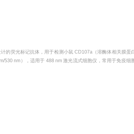
式细胞术设计的荧光标记抗体，用于检测小鼠 CD107a（溶酶体相关膜蛋
nm/530 nm），适用于 488 nm 激光流式细胞仪，常用于免疫细