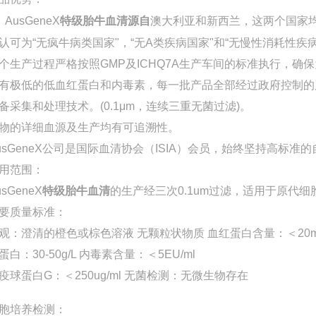
、
AusGeneX
特级胎牛血清
源自
澳大利亚和新西兰，这两个国家
认可为“无疯牛病类国家"，“无A类疾病国家"和“无慢性消耗性疾
个生产过程严格按照GMP及ICHQ7A生产车间的标准执行，确
有极低的低血红蛋白和内毒素，每一批产品全部经过政府控制的
备采集和处理技术。(0.1μm，连续三重无菌过滤)。
物的详细血源及生产均有可追溯性。
usGeneX公司是国际血清协会（ISIA）会员，始终坚持高标
用范围：
usGeneX
特级胎牛血清
的生产经三次0.1um过滤，适用于原代
要质量标准：
观：澄清的橙色或棕色溶液 无颗粒状物质 血红蛋白含量：＜20mg/
蛋白：30-50g/L 内毒素含量：＜5EU/ml
疫球蛋白G：＜250ug/ml 无菌检测：无微生物存在
胞培养检测：