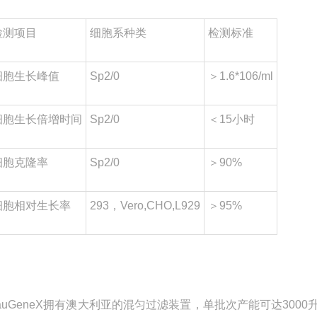
检测项目
细胞系种类
检测标准
细胞生长峰值
Sp2/0
＞1.6*106/ml
细胞生长倍增时间
Sp2/0
＜15小时
细胞克隆率
Sp2/0
＞90%
细胞相对生长率
293，Vero,CHO,L929
＞95%
auGeneX拥有澳大利亚的混匀过滤装置，单批次产能可达30