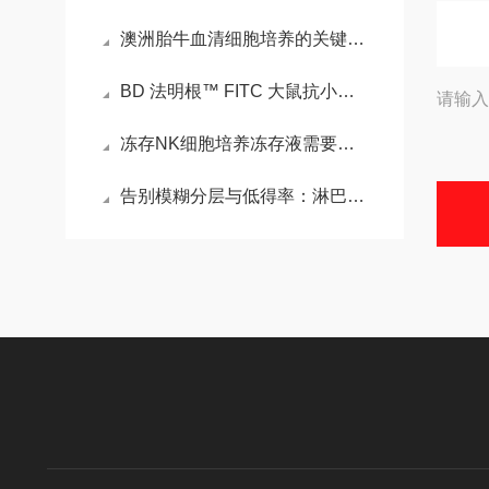
澳洲胎牛血清细胞培养的关键营养源
BD 法明根™ FITC 大鼠抗小鼠 CD107a的特点
请输入
冻存NK细胞培养冻存液需要哪些具体成分组成
告别模糊分层与低得率：淋巴细胞分离液实验失效的深度排查与精准优化手册