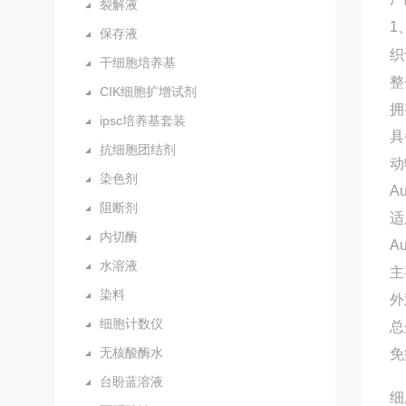
裂解液
1
保存液
织
干细胞培养基
整
CIK细胞扩增试剂
拥
ipsc培养基套装
具
抗细胞团结剂
动
染色剂
A
阻断剂
适
内切酶
A
水溶液
主
染料
外
细胞计数仪
总
无核酸酶水
免
台盼蓝溶液
细