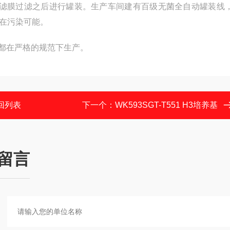
um滤膜过滤之后进行罐装。生产车间建有百级无菌全自动罐装线
在污染可能。
血清都在严格的规范下生产。
回列表
下一个：
WK593SGT-T551 H3培养基
留言