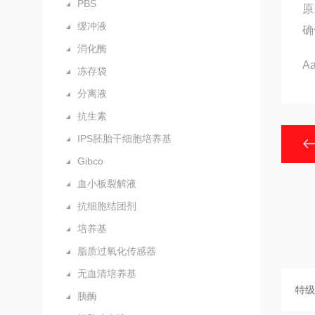
PBS
原
缓冲液
确
消化酶
A
冻存袋
分离液
抗生素
IPS胚胎干细胞培养基
Gibco
血小板裂解液
抗细胞结团剂
培养基
脂质过氧化传感器
无血清培养基
胰酶