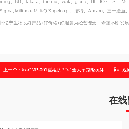
orning、BD、takara、thermo、wak、gibco、HELIOS、
Sigma, Millipore,Milli-Q,Supelco）、洁特、Abcam、三一
州亿宁生物以
好产品+好价格+好服务
为经营理念，希望不断发展
上一个：
kx-GMP-001重组抗PD-1全人单克隆抗体
返
在线