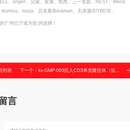
STEMCELL、origen、贝索、友康、凯杰、三一造血、NEST、Merck
造血、illumina、lonza、贝克曼/Beckman、天津灏洋/TBD等。
的广州亿宁成为您 的选择！
回列表
下一个：
kx-GMP-003抗人CD3单克隆抗体（鼠源）
留言