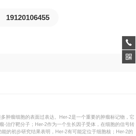
19120106455
等很多肿瘤细胞的表面过表达。Her-2是一个重要的肿瘤标记物，它
-治疗靶分子；Her-2作为一个生长因子受体，在细胞的信号转
能的初步研究结果表明，Her-2有可能定位于细胞核；Her-2的