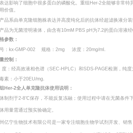
表达影响了细胞中很多蛋白的磷酸化。重组Her-2全能够非常特异
用价值。
产品系由单克隆细胞株表达并高度纯化后的抗体经超滤换液分装
产品为无菌澄明液体，由含有10mM PBS pH为7.2的蛋白溶液经0
格参数：
号：kx-GMP-002 规格：2mg
浓度：20mg/ml.
量控制：
 度：经高效液相色谱（SEC-HPLC）和SDS-PAGE检测，纯度大
毒素：小于20EU/mg.
组Her-2全人单克隆抗体
使用说明：
体制剂于2-8℃保存，不能反复冻融；使用过程中请在无菌条件
体用量需通过预实验确定。
州亿宁生物技术有限公司是一家专注细胞生物学试剂开发、销售