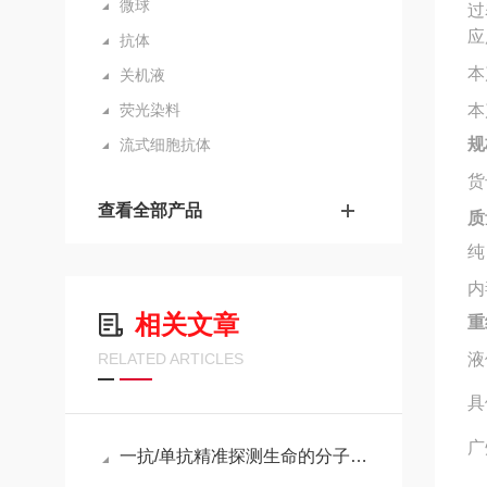
微球
过
应
抗体
本
关机液
荧光染料
本
规
流式细胞抗体
货
查看全部产品
质
纯
内
相关文章
重
RELATED ARTICLES
液
具
广
一抗/单抗精准探测生命的分子探针