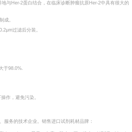
地与Her-2蛋白结合，在临床诊断肿瘤抗原Her-2中具有很大的
制成。
.2
μ
m过滤后分装。
于98.0%.
下操作，避免污染。
、服务的技术企业。销售进口试剂耗材品牌：