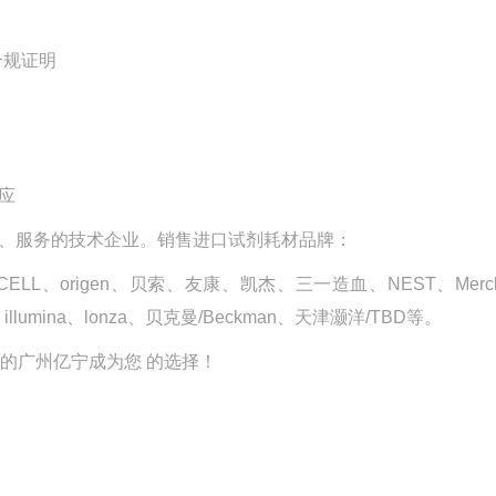
合规证明
应
、服务的技术企业。销售进口试剂耗材品牌：
、STEMCELL、origen、贝索、友康、凯杰、三一造血、NEST、Merc
造血、illumina、lonza、贝克曼/Beckman、天津灏洋/TBD等。
的广州亿宁成为您 的选择！