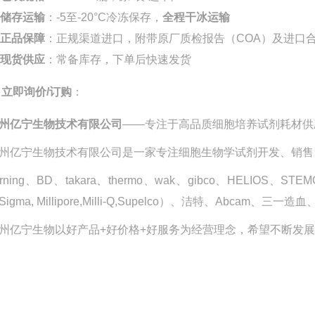
储存运输
：-5至-20°C冷冻保存，
全程干冰运输
正品保障
：正规渠道进口，附带原厂质检报告（COA）
及进口
现货供应
：常备库存，下单后快速发货

立即询价/订购
：
州亿宁生物技术有限公司
——专注于高品质细胞培养试剂耗材供
州亿宁生物技术有限公司是一家专注细胞生物学试剂开发、销售
orning、BD、takara、thermo、wak、gibco、HELIOS
Sigma, Millipore,Milli-Q,Supelco）、洁特、Abcam、三一
州亿宁生物以
好产品+好价格+好服务
为经营理念，希望不断发展