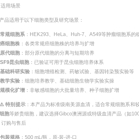
 适用场景
产品适用于以下细胞类型及研究场景
：
常规细胞系
：HEK293、HeLa、Huh-7、A549等肿瘤细胞系
癌细胞株
：各类常规癌细胞株的培养与扩增
原代细胞
：部分原代细胞的分离与短期培养
SF9昆虫细胞
：已验证可用于昆虫细胞培养体系
基础科研实验
：细胞增殖检测、药敏试验、基因转染预实验等
教学实验
：细胞培养教学、基础细胞生物学实验实操
规模化扩增
：非敏感细胞的大批量培养、种子细胞扩增
⚠️ 特别提示
：本产品为标准级南美源血清，适合常规细胞系和
细胞
等娇贵细胞，建议选择Gibco澳洲源或特级血清产品（如1009
 订购与售后
包装规格
：500 mL/瓶，原-装-进-口