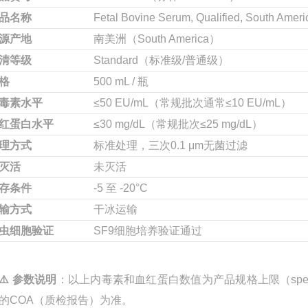
品名称
Fetal Bovine Serum, Qualified, South Ameri
源产地
南美洲（South America）
清等级
Standard（标准级/普通级）
格
500 mL / 瓶
毒素水平
≤50 EU/mL（常规批次通常≤10 EU/mL）
红蛋白水平
≤30 mg/dL（常规批次≤25 mg/dL）
理方式
标准处理，三次0.1 μm无菌过滤
灭活
未灭活
存条件
-5 至 -20°C
输方式
干冰运输
虫细胞验证
SF9细胞培养验证通过
⚠️ 参数说明
：以上内毒素和血红蛋白数值为产品规格上限（spec
的COA（质检报告）为准
。