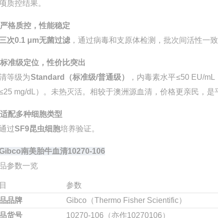
项质控结果
。
 严格质控，性能稳定
三次0.1 μm无菌过滤
，通过病毒和支原体检测
，批次间活性一
 标准级定位，性价比突出
清等级为
Standard（标准级/普通级）
，内毒素水平≤50 EU/mL
≤25 mg/dL）
。未热灭活
。相较于澳洲源血清，价格更亲民，是
 适配多种细胞类型
通过
SF9昆虫细胞
培养验证
。
Gibco南美胎牛血清10270-106
品参数一览
目
参数
品品牌
Gibco（Thermo Fisher Scientific）
品货号
10270-106（亦作10270106）