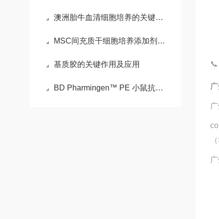
澳洲胎牛血清细胞培养的关键营养源
MSC间充质干细胞培养添加剂细胞扩增的“关键赋能包”

基质胶的关键作用及应用
广
BD Pharmingen™ PE 小鼠抗人 HLA-DR的特点
广
c
（
广