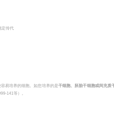
的稳定传代
较容易培养的细胞
。如您培养的是
干细胞、胚胎干细胞或间充质
9-141等）。