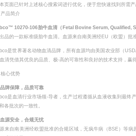
本页面已针对上述核心搜索词进行优化，便于您快速找到所需产
 产品简介
bco™ 10270-106胎牛血清（Fetal Bovine Serum, Qualified, S
出品的一款标准级胎牛血清
。血源来自南美洲经EU（欧盟）批
ibco是世界著名动物血清品牌，所有血源均由美国农业部（US
o血清凭借其优良的品质、极-高的可靠性和良好的技术支持，赢
 核心优势
 品牌保障，品质可靠
ibco是血清行业市场领-导者，生产过程遵循从血液收集到最
和各批次的一致性
。
 血源安全，合规无忧
源来自南美洲经欧盟批准的合规区域，无疯牛病（BSE）等病