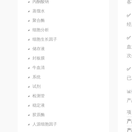
丙酮酸钠
各
蒸馏水
✅
聚合酶
经
细胞分析
✅
细胞生长因子
血
储存液
次
封板膜
牛血清
✅
系统
已
试剂
📊
检测管
产
稳定液
项
胶原酶
产
人源细胞因子
产