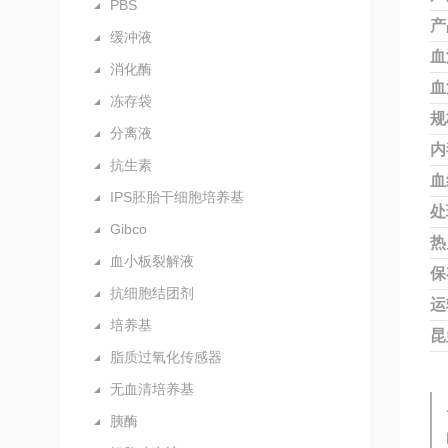
PBS
产
缓冲液
血
消化酶
血
冻存袋
规
分离液
内
抗生素
血
IPS胚胎干细胞培养基
处
Gibco
热
血小板裂解液
保
抗细胞结团剂
运
培养基
昆
脂质过氧化传感器
无血清培养基
胰酶