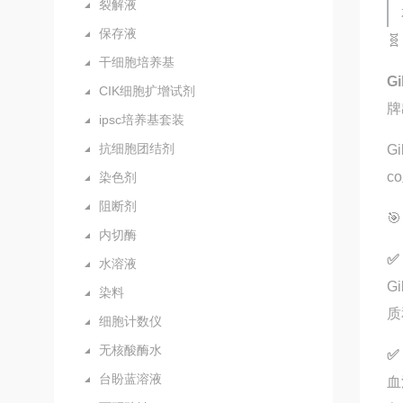
裂解液
保存液

干细胞培养基
Gi
CIK细胞扩增试剂
牌
ipsc培养基套装
抗细胞团结剂
G
c
染色剂
阻断剂

内切酶
✅
水溶液
G
染料
质
细胞计数仪
无核酸酶水
✅
台盼蓝溶液
血