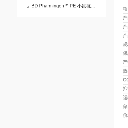
BD Pharmingen™ PE 小鼠抗人 HLA-DR的特点
项
产
产
产
规
保
产
热
G
抑
运
储
价