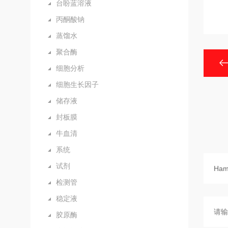
台盼蓝溶液
丙酮酸钠
蒸馏水
聚合酶
细胞分析
细胞生长因子
储存液
封板膜
牛血清
系统
试剂
检测管
稳定液
胶原酶