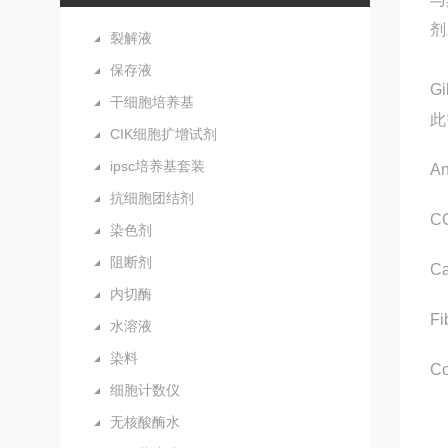
剂
裂解液
保存液
G
干细胞培养基
此
CIK细胞扩增试剂
ipsc培养基套装
A
抗细胞团结剂
C
染色剂
阻断剂
C
内切酶
F
水溶液
染料
Co
细胞计数仪
无核酸酶水