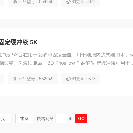
产品型号：554655
浏览量：673
解/固定缓冲液 5X
解/固定缓冲液 5X旨在用于裂解和固定全血，用于细胞内流式细胞术。
酯）刺激细胞后，BD Phosflow™ 裂解/固定缓冲液可用于
胞。
产品型号：558049
浏览量：573
一页
末页
跳转到第
页