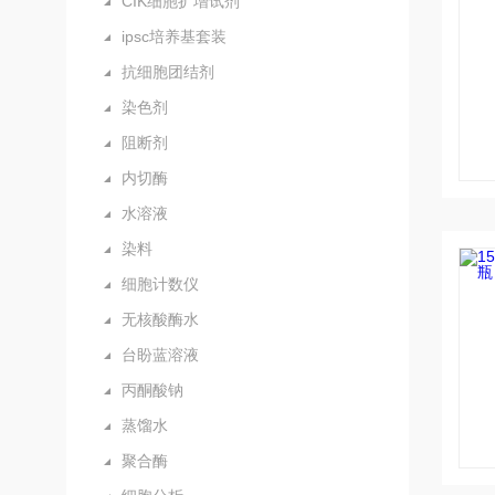
CIK细胞扩增试剂
ipsc培养基套装
抗细胞团结剂
染色剂
阻断剂
内切酶
水溶液
染料
细胞计数仪
无核酸酶水
台盼蓝溶液
丙酮酸钠
蒸馏水
聚合酶