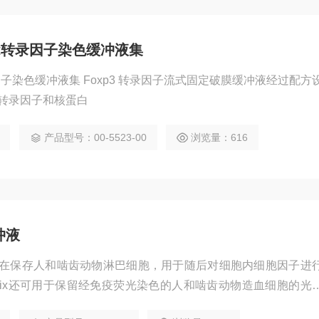
er Set转录因子染色缓冲液集
 Set转录因子染色缓冲液集 Foxp3 转录因子流式固定破膜缓冲液经过配方
转录因子和核蛋白
产品型号：00-5523-00
浏览量：616
缓冲液
定缓冲液旨在保存人和啮齿动物淋巴细胞，用于随后对细胞内细胞因子进
tofix还可用于保留经免疫荧光染色的人和啮齿动物造血细胞的光
后续的流式细胞术分析。