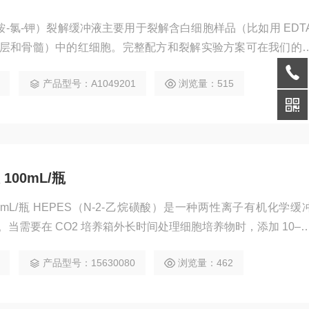
（铵-氯-钾）裂解缓冲液主要用于裂解含白细胞样品（比如用 EDT
层和骨髓）中的红细胞。完整配方和裂解实验方案可在我们的
产品型号：A1049201
浏览量：515
 100mL/瓶
种两性离子有机化学缓冲
当需要在 CO2 培养箱外长时间处理细胞培养物时，添加 10–2
额外的缓冲能力。HEPES 具有膜不透性、对生化反应的影响有限、
产品型号：15630080
浏览量：462
可见光和紫外光吸光度等优点，因此是许多细胞培养系统的良