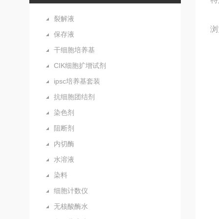
裂解液
浏
保存液
干细胞培养基
CIK细胞扩增试剂
ipsc培养基套装
抗细胞团结剂
染色剂
阻断剂
内切酶
水溶液
染料
细胞计数仪
无核酸酶水