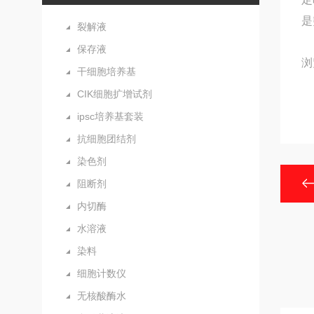
是
裂解液
保存液
浏
干细胞培养基
CIK细胞扩增试剂
ipsc培养基套装
抗细胞团结剂
染色剂
阻断剂
内切酶
水溶液
染料
细胞计数仪
无核酸酶水