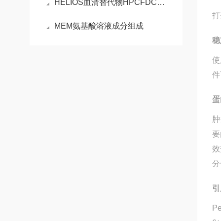
HELIOS血清替代物HPCFDCRL50 ，开启无血清细胞培养新时代！
打
MEM氨基酸溶液成分组成
稳
使
件
蛋
肿
要
效
分
引
P