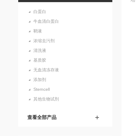
白蛋白
牛血清白蛋白
鞘液
浓缩去污剂
清洗液
基质胶
无血清冻存液
添加剂
Stemcell
其他生物试剂
查看全部产品