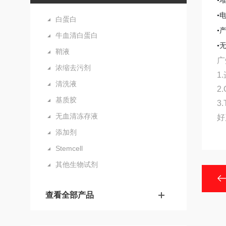
•
•
白蛋白
•
牛血清白蛋白
•
鞘液
广
浓缩去污剂
1
清洗液
2
基质胶
3
无血清冻存液
好
添加剂
Stemcell
其他生物试剂
查看全部产品