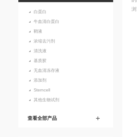
浏
白蛋白
牛血清白蛋白
鞘液
浓缩去污剂
清洗液
基质胶
无血清冻存液
添加剂
Stemcell
其他生物试剂
查看全部产品