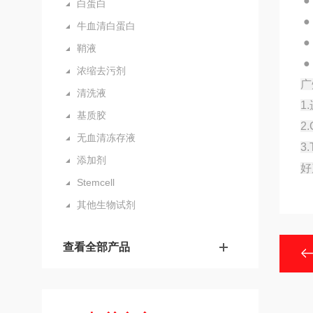
●
白蛋白
●
牛血清白蛋白
●
鞘液
●
浓缩去污剂
广
清洗液
1
基质胶
2
无血清冻存液
3
添加剂
好
Stemcell
其他生物试剂
查看全部产品