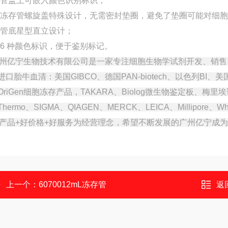
 管盖上可嵌入颜色识别标识；
 冻存管螺旋盖特殊设计，无需密封垫圈，避免了垫圈可能对细
 管底星型直立设计；
 6 种颜色标识，便于鉴别标记。
州亿宁生物技术有限公司是一家专注细胞生物学试剂开发、销售
.进口胎牛血清：美国GIBCO、德国PAN-biotech、以色列BI、美国
.OriGen细胞冻存产品，TAKARA、Biolog微生物鉴定板、梅
.Thermo、SIGMA、QIAGEN、MERCK、LEICA、Millipore
产品
+好价格+好服务为经营理念，希望不断发展的广州亿宁成为
上一个：
6070012mL冻存管
返