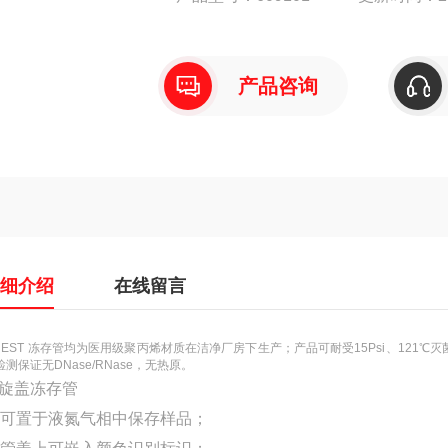
● 可置于液氮气相中保存样品；
● 管盖上可嵌入颜色识别标识；
产品咨询
● 冻存管螺旋盖特殊设计，无需密封垫
详细介绍
在线留言
 NEST 冻存管均为医用级聚丙烯材质在洁净厂房下生产；产品可耐受15Psi、12
检测保证无DNase/RNase，无热原。
旋盖冻存管
 可置于液氮气相中保存样品；