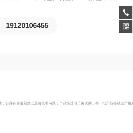
19120106455
圈，避免了垫圈可能对细胞产
1℃灭菌；管身有容量刻度以及白色书写区；产品经过电子束灭菌，每一批产品都经过严格