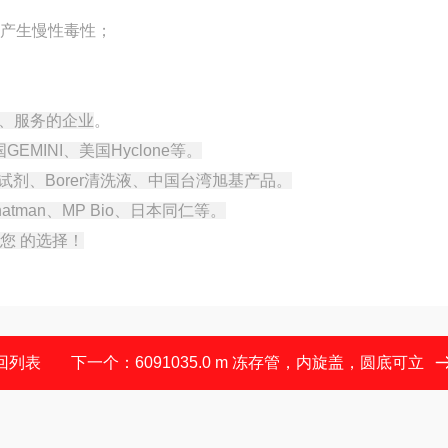
胞产生慢性毒性；
、服务的企业
。
GEMINI、美国Hyclone等。
里埃试剂、Borer清洗液、中国台湾旭基产品。
、Whatman、MP Bio、日本同仁等。
您 的选择！
回列表
下一个：
6091035.0 m 冻存管，内旋盖，圆底可立