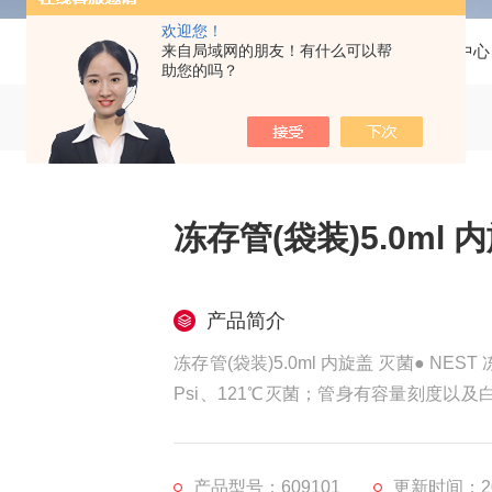
欢迎您！
来自局域网的朋友！有什么可以帮
当前位置：
首页
产品中心
助您的吗？
冻存管(袋装)5.0ml 
产品简介
冻存管(袋装)5.0ml 内旋盖 灭菌● 
Psi、121℃灭菌；管身有容量刻度
检测保证无DNase/RNase，无热原。
外旋盖冻存管
产品型号：609101
更新时间：202