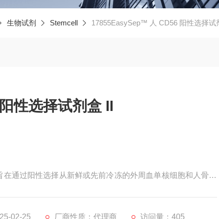
生物试剂
Stemcell
17855EasySep™ 人 CD56 阳性选择试剂
6 阳性选择试剂盒 II
剂盒 II 旨在通过阳性选择从新鲜或先前冷冻的外周血单核细胞和人骨骼
CD56+ 细胞。识别 CD56 和葡聚糖包被磁珠的抗体复合物靶
受体的抗体，以最大限度地减少非特异性结合。使用 EasySep
-02-25
厂商性质：代理商
访问量：405