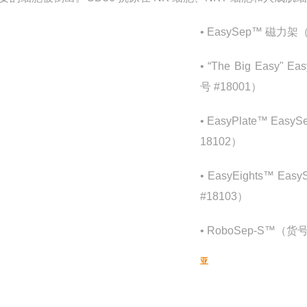
• EasySep™ 磁力架
• “The Big Easy"
号 #18001）
• EasyPlate™ Ea
18102）
• EasyEights™ E
#18103）
• RoboSep-S™（货号
亚