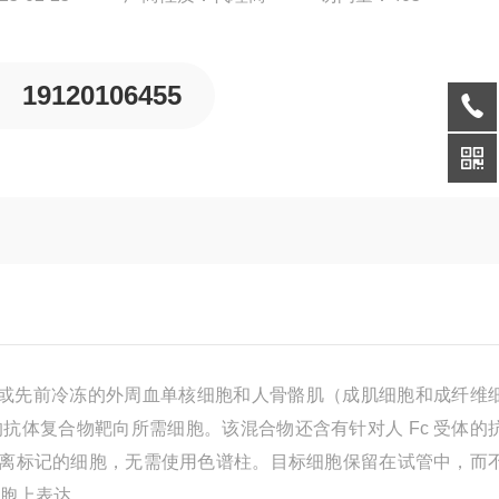
19120106455
选择从新鲜或先前冷冻的外周血单核细胞和人骨骼肌（成肌细胞和成纤维
磁珠的抗体复合物靶向所需细胞。该混合物还含有针对人 Fc 受体的
力架分离标记的细胞，无需使用色谱柱。目标细胞保留在试管中，而
细胞上表达