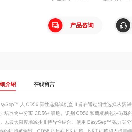
产品咨询
详细介绍
在线留言
asySep™ 人 CD56 阳性选择试剂盒 II 旨在通过阳性
）培养物中分离 CD56+ 细胞。识别 CD56 和葡聚糖包被
，以最大限度地减少非特异性结合。使用 EasySep™ 磁
要的细胞被倒出。CD56 抗原在 NK 细胞、NKT 细胞和人成肌