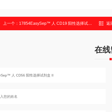
上一个：
17854EasySep™ 人 CD19 阳性选择试剂盒 II
返
在线