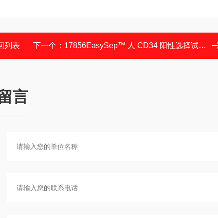
回列表
下一个：
17856EasySep™ 人 CD34 阳性选择试剂盒 II
留言