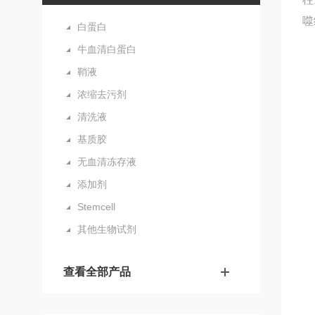
噬
白蛋白
牛血清白蛋白
鞘液
浓缩去污剂
清洗液
基质胶
无血清冻存液
添加剂
Stemcell
其他生物试剂
查看全部产品