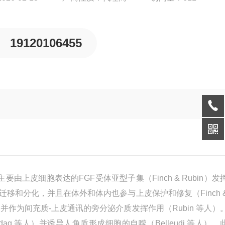
19120106455
由上皮细胞表达的FGF受体亚型子集（Finch & Rubin）发
迁移和分化，并且在体外和体内也参与上皮保护和修复（Finch 
生，并作为间充质-上皮通讯的旁分泌介质发挥作用（Rubin 等人）
ag 等人）并诱导人角质形成细胞的自噬（Belleudi 等人）。