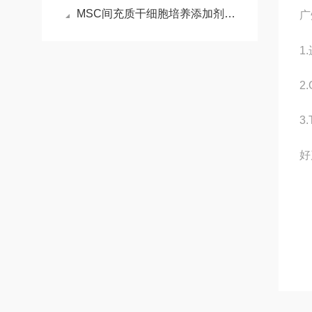
MSC间充质干细胞培养添加剂细胞扩增的“关键赋能包”
广
1
2
3
好