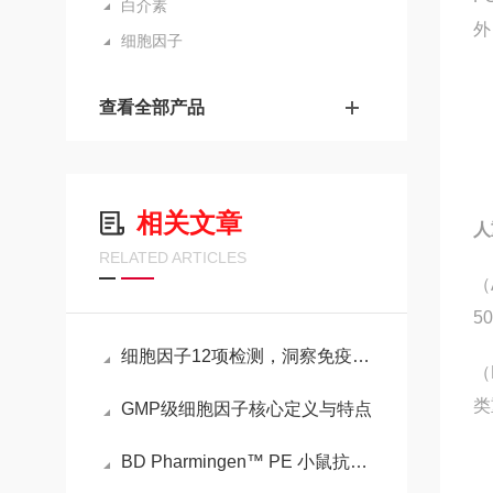
白介素
外
细胞因子
查看全部产品
相关文章
人
RELATED ARTICLES
（
5
细胞因子12项检测，洞察免疫与疾病的重要窗口
（
类
GMP级细胞因子核心定义与特点
BD Pharmingen™ PE 小鼠抗小鼠 CD36的介绍