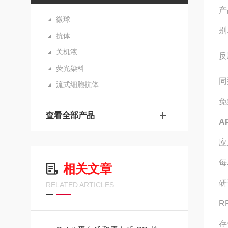
产
微球
别
抗体
关机液
反
荧光染料
同
流式细胞抗体
免
查看全部产品
A
应
每
相关文章
研
RELATED ARTICLES
R
存