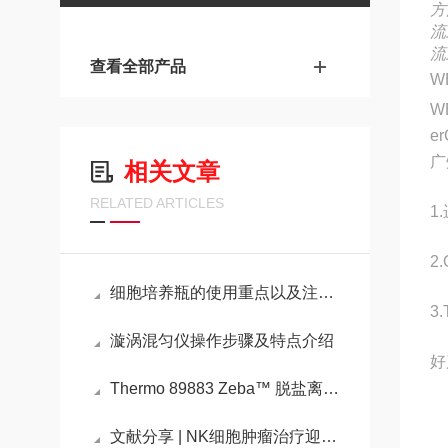
方
流
流
查看全部产品
W
W
e
广
相关文章
RELATED ARTICLES
1
2
细胞培养瓶的使用重点以及注意事项
3
漩涡混匀仪操作步骤及特点介绍
好
Thermo 89883 Zeba™ 脱盐离心柱、板和纯化柱，7K MWCO
文献分享 | NK细胞肿瘤治疗迎来新突破