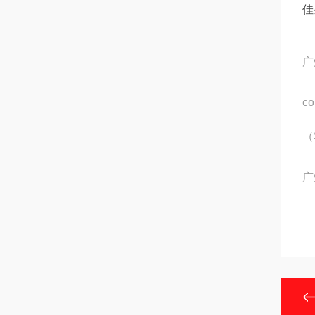
佳
广
c
（
广