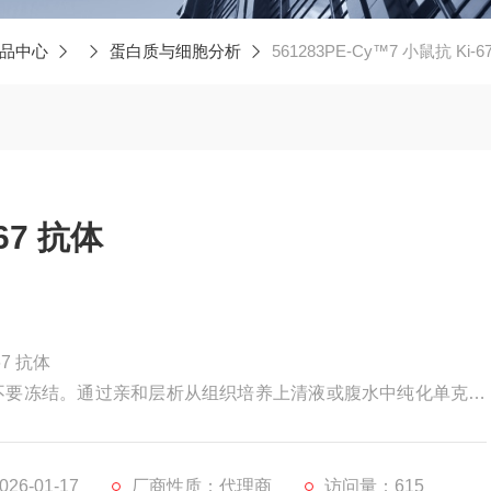
品中心
蛋白质与细胞分析
561283PE-Cy™7 小鼠抗 Ki-6
67 抗体
67 抗体
照。不要冻结。通过亲和层析从组织培养上清液或腹水中纯化单克隆
联，并去除未偶联抗体和游离 PE-Cy7。
6-01-17
厂商性质：代理商
访问量：615