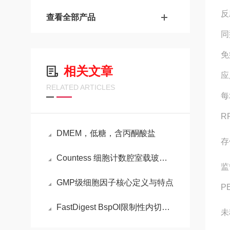
反
查看全部产品
同
免
相关文章
应
RELATED ARTICLES
每
R
DMEM，低糖，含丙酮酸盐
存
Countess 细胞计数腔室载玻片的步骤
监
GMP级细胞因子核心定义与特点
P
FastDigest BspOI限制性内切酶的特性
未