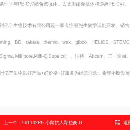
条件下与PE-Cy7结合该抗体，去除未结合抗体和游离PE-Cy7。
州亿宁生物技术有限公司是一家专注细胞生物学试剂开发、销售
orning、BD、takara、thermo、wak、gibco、HELIOS、
Sigma, Millipore,Milli-Q,Supelco）、洁特、Abcam、三一
州亿宁生物以
好产品+好价格+好服务
为经营理念，希望不断发展
上一个：
561142PE 小鼠抗人颗粒酶 B
返