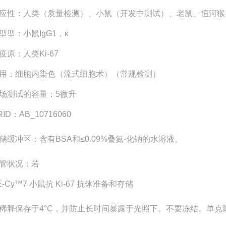
应性：人类（质量检测）、小鼠（开发中测试）、老鼠、恒河猴
型型：小鼠IgG1，κ
疫原：人类Ki-67
用：细胞内染色（流式细胞术）（常规检测）
场测试的容量：5微升
RID：AB_10716060
储缓冲区：含有BSA和≤0.09%
叠氮-化钠
的水溶液。
管状况：若
E-Cy™7 小鼠抗 Ki-67 抗体准备和存储
稀释保存于4°C，并防止长时间暴露于光照下。不要冻结。单