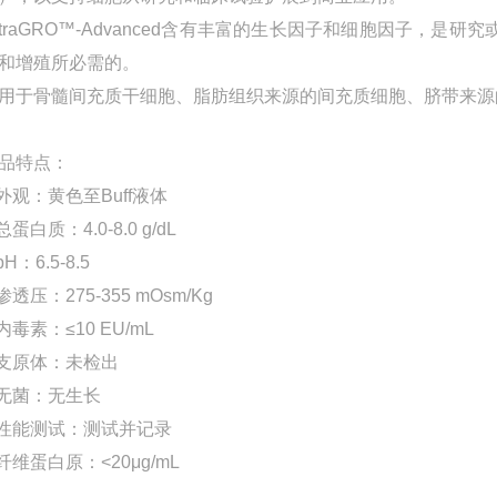
ltraGRO™-Advanced含有丰富的生长因子和细胞因子，
和增殖所必需的。
用于骨髓间充质干细胞、脂肪组织来源的间充质细胞、脐带来源
品特点：
.外观：黄色至Buff液体
.总蛋白质：4.0-8.0 g/dL
pH：6.5-8.5
.渗透压：275-355 mOsm/Kg
.内毒素：≤10 EU/mL
.支原体：未检出
.无菌：无生长
.性能测试：测试并记录
.纤维蛋白原：<20μg/mL