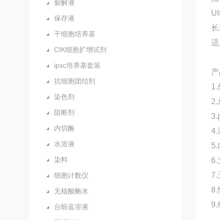
裂解液
U
保存液
长
干细胞培养基
适
CIK细胞扩增试剂
ipsc培养基套装
产
抗细胞团结剂
1
染色剂
2
阻断剂
3.
内切酶
4
水溶液
5
染料
6
7
细胞计数仪
8
无核酸酶水
9
台盼蓝溶液