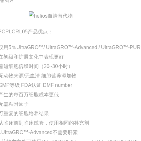
品图片：
PCPLCRL05产品优点：
.仅用5％UltraGRO™/ UltraGRO™-Advanced / UltraGRO™
.在初级和扩展文化中表现更好
.缩短细胞倍增时间（20~30小时）
.无动物来源/无血清 细胞营养添加物
.GMP等级 FDA认证 DMF number
.产生的每百万细胞成本更低
.无需粘附因子
.可重复的细胞培养结果
.从临床前到临床试验，使用相同的补充剂
0.UltraGRO™-Advanced不需要肝素