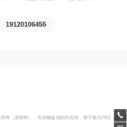
19120106455
贫化、非异种（原材料）、无动物血清的补充剂，用于取代FBS（胎牛