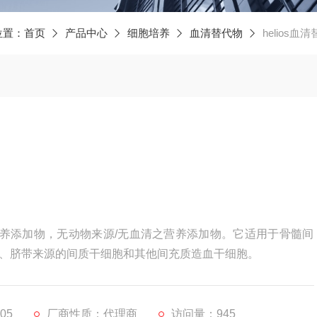
位置：
首页
产品中心
细胞培养
血清替代物
helios血
胞营养添加物，无动物来源/无血清之营养添加物。它适用于骨髓间
、脐带来源的间质干细胞和其他间充质造血干细胞。
05
厂商性质：代理商
访问量：945