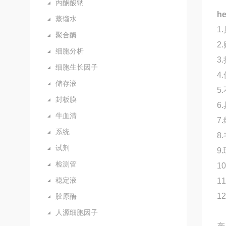
丙酮酸钠
h
蒸馏水
1
聚合酶
2
细胞分析
3
细胞生长因子
4
储存液
5
封板膜
6
牛血清
7
系统
8
试剂
9
检测管
1
稳定液
1
1
胶原酶
人源细胞因子