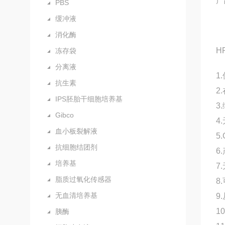
产
PBS
缓冲液
消化酶
H
冻存袋
分离液
1
抗生素
2
IPS胚胎干细胞培养基
3
Gibco
4
血小板裂解液
5
抗细胞结团剂
6
培养基
7
脂质过氧化传感器
8
无血清培养基
9
1
胰酶