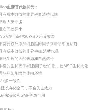
elios血清替代物
优势：
.具有成本效益的非异种血清替代物
.贴近人类细胞
.批次间差异小
.仅5%即可获得20�S之培养效果
.不需要额外添加细胞贴附因子来帮助细胞贴附
.具有成本效益的非异种/血清替代品
.细胞生长的天然来源和自然信号
.丰富的生长因子/细胞因子/蛋白质，使MSC生长大化
.理想的细胞培养体内环境
0.很多一致性
1.延长存储空间，不会失去效力
2.研究等级和GMP等级可用