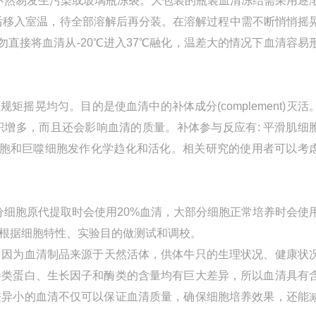
不然易发生污染或玻璃瓶冻裂。大包装的瓶装血清冻结需采用逐
解。然后移入室温，待全部溶解后再分装。在溶解过程中需不断悄悄摇
勿直接将血清从-20℃进入37℃融化，温差大的情况下血清容易
矩摇晃均匀。目的是使血清中的补体成分(complement)灭活
增多，而且还会影响血清的质量。补体参与反应有: 平滑肌细
细胞和巨噬细胞发作化学趋化和活化。相关研究的使用者可以考
部分细胞原代提取时会使用20%血清，大部分细胞正常培养时会使
要根据细胞特性、实验目的做测试和调校。
，因为血清制品来源于天然活体，供体牛只的生理状况、健康状
各类蛋白、生长因子和酶类的含量均有巨大差异，所以血清具有
差异小的血清不仅可以保证血清质量，确保细胞培养效果，还能