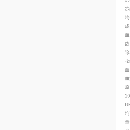
0
冻
均
成
血
热
除
收
血
血
原
1
G
均
量