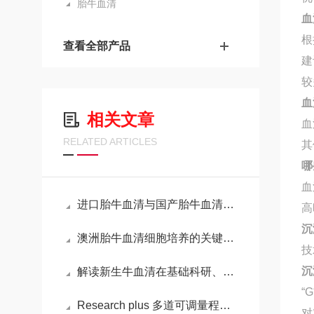
胎牛血清
血
根
查看全部产品
建
较
血
相关文章
血
RELATED ARTICLES
其
哪
血
进口胎牛血清与国产胎牛血清的比较：质量、成本与应用
高
沉
澳洲胎牛血清细胞培养的关键营养源
技
沉
解读新生牛血清在基础科研、疫苗生产与生物制药中的不可替代性
“
Research plus 多道可调量程移液器的特性
对