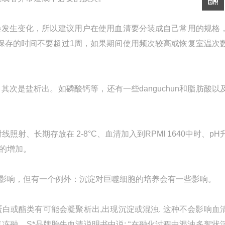
会发生变化，所以建议用户在使用血清要分装成自己常用的规格
保存的时间不要超过1周，如果期间使用频次较高或恢复室温次
次是盐析出。如磷酸钙等，还有一些danguchun和脂肪酸以
射、长期存放在 2-8°C、血清加入到RPMI 1640中时、pH
的增加。
影响，但有一个例外：沉淀对巨噬细胞的培养会有一些影响。
种蛋白或酯类有可能会凝聚析出,出现沉淀或混浊. 这种不会影响血
复冻融。S*品牌胎牛血清说明书中说: “在融化过程中混浊多絮状