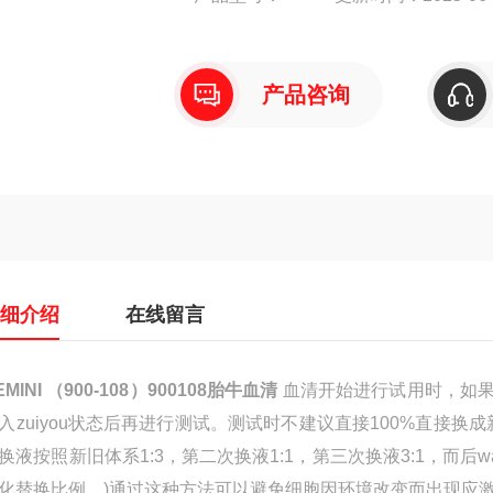
产品咨询
详细介绍
在线留言
EMINI
（
900-108
）
900108
胎牛血清
血清开始进行试用时，如
入
zuiyou
状态后再进行测试。测试时不建议直接100%直接换
换液按照新旧体系1:3，第二次换液1:1，第三次换液3:1，而后
w
化替换比例。)通过这种方法可以避免细胞因环境改变而出现应