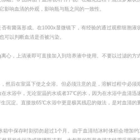
它影响血清的外观，影响瓶与瓶之间的一致性。
否有菌落形成。在1000x显微镜下，有经验的通过观察细胞液
也可以判断血清是否被污染。
0g离心，上清液即可直接加入到培养液中使用。不要以过滤的方
之溶解，然后在室温下使之全溶。但必须注意的是，溶解过程中必须
放在水浴中，无论室温的水或者37℃的水，因为在水浴中血清迅
血清产生沉淀。直接放65℃水浴中更是极其残忍的做法，是对血清的
。4℃冰箱中保存时刻切勿超过1个月。由于血清结冰时体积会增加约