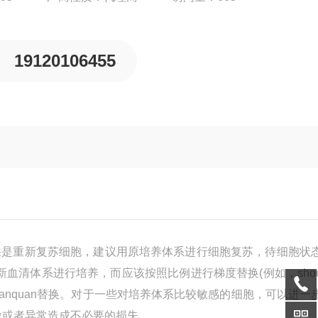
19120106455
果是重新复苏细胞，建议用原培养体系进行细胞复苏，待细胞状
成新血清体系进行培养，而应该按照比例进行梯度替换(例如，
sho
anquan
替换。对于一些对培养体系比较敏感的细胞，可以进一
激或者异常造成不必要的损失。