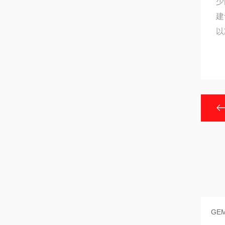
少
建
以