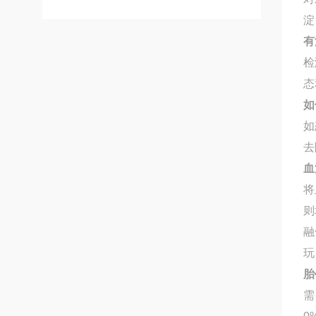
淀
有
检
态
如
如
去
血
将
则
融
玩
胎
需