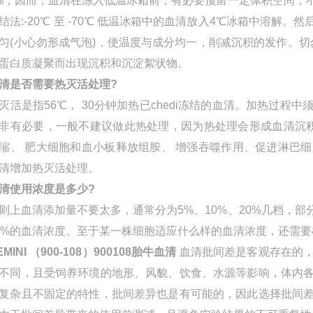
%，因而，血清在冻入低温冰箱前，有必要预留一定体积空间，
结法:-20℃ 至 -70℃ 低温冰箱中的血清放入4℃冰箱中溶
匀(小心勿形成气泡)，使温度与成分均一，削减沉积的发作。切
蛋白质凝聚而出现沉积和沉淀絮状物。
清是否需要热灭活处理?
灭活是指56℃， 30分钟加热已
chedi
冻结的血清。加热过程中须规
非有必要，一般不建议做此热处理，因为热处理会形成血清沉积
缩、 肥大细胞和血小板释放组胺、 增强吞噬作用、促进淋巴
清增加热灭活处理。
清使用浓度是多少?
则上血清添加量不要太多，通常分为5%、10%、20%几档，
0%的血清浓度。至于某一株细胞适应什么样的血清浓度，还需
EMINI
（
900-108
）
900108
胎牛血清
血清批间差是客观存在的
不同，且受饲养环境的地形、风貌、饮食、水源等影响，体内
复杂且不固定的特性，批间差异也是有可能的，因此选择批间