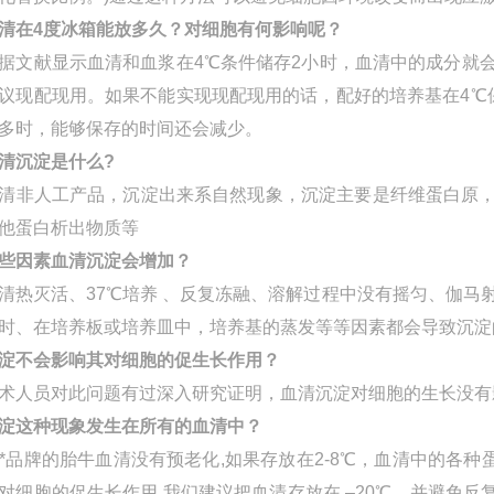
清在4度冰箱能放多久？对细胞有何影响呢？
据文献显示血清和血浆在4℃条件储存2小时，血清中的成分就
议现配现用。如果不能实现现配现用的话，配好的培养基在4℃
多时，能够保存的时间还会减少。
清沉淀是什么?
清非人工产品，沉淀出来系自然现象，沉淀主要是纤维蛋白原，其
他蛋白析出物质等
些因素血清沉淀会增加？
清热灭活、37℃培养 、反复冻融、溶解过程中没有摇匀、伽马射线照
时、在培养板或培养皿中，培养基的蒸发等等因素都会导致沉淀
淀不会影响其对细胞的促生长作用？
术人员对此问题有过深入研究证明，血清沉淀对细胞的生长没有
淀这种现象发生在所有的血清中
？
G*品牌的胎牛血清没有预老化,如果存放在2-8℃，血清中的各
对细胞的促生长作用.我们建议把血清存放在 –20℃，并避免反