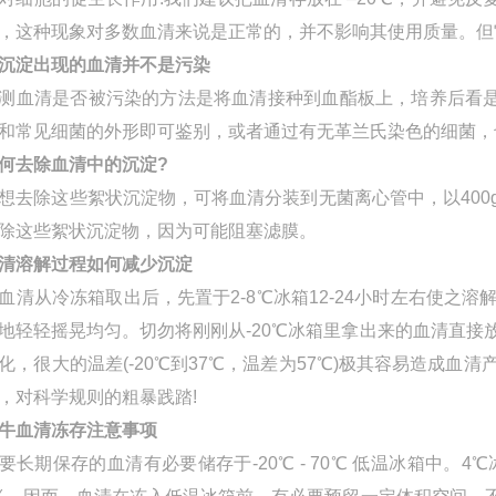
，这种现象对多数血清来说是正常的，并不影响其使用质量。但
沉淀出现的血清并不是污染
测血清是否被污染的方法是将血清接种到血酯板上，培养后看是
和常见细菌的外形即可鉴别，或者通过有无革兰氏染色的细菌，
何去除血清中的沉淀?
想去除这些絮状沉淀物，可将血清分装到无菌离心管中，以40
除这些絮状沉淀物，因为可能阻塞滤膜。
清溶解过程如何减少沉淀
血清从冷冻箱取出后，先置于2-8℃冰箱12-24小时左右使
地轻轻摇晃均匀。切勿将刚刚从-20℃冰箱里拿出来的血清直接
化，很大的温差(-20℃到37℃，温差为57℃)极其容易造成
，对科学规则的粗暴践踏!
牛血清冻存注意事项
要长期保存的血清有必要储存于-20℃ - 70℃ 低温冰箱中