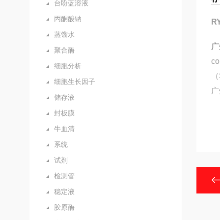
台盼蓝溶液
丙酮酸钠
R
蒸馏水
广
聚合酶
c
细胞分析
（
细胞生长因子
广
储存液
封板膜
牛血清
系统
试剂
检测管
稳定液
胶原酶