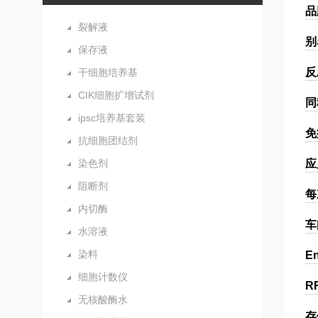
品
裂解液
别
保存液
反
干细胞培养基
CIK细胞扩增试剂
同
ipsc培养基套装
免
抗细胞团结剂
染色剂
应
阻断剂
每
内切酶
车
水溶液
染料
E
细胞计数仪
R
无核酸酶水
存