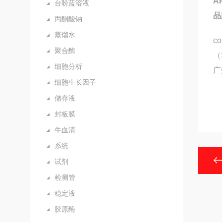
A
台盼蓝溶液
品
丙酮酸钠
蒸馏水
c
聚合酶
（
细胞分析
广
细胞生长因子
储存液
封板膜
牛血清
系统
试剂
检测管
稳定液
胶原酶