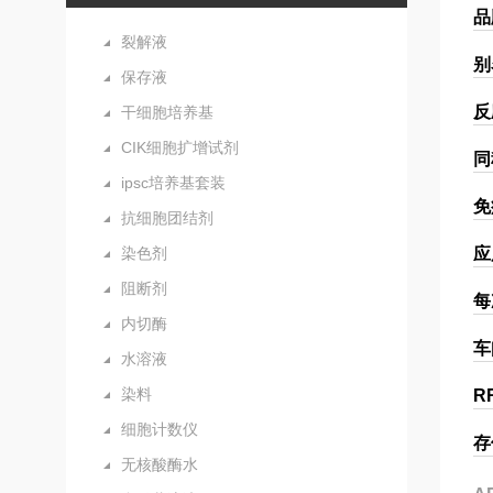
品
裂解液
别
保存液
反
干细胞培养基
CIK细胞扩增试剂
同
ipsc培养基套装
免
抗细胞团结剂
染色剂
应
阻断剂
每
内切酶
车
水溶液
染料
R
细胞计数仪
存
无核酸酶水