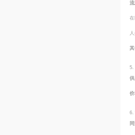
流
在
人
其
5
供
价
6
同