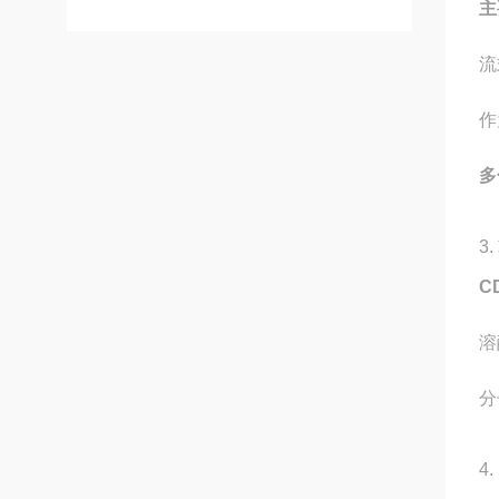
主
流
作
多
3
C
溶
分
4