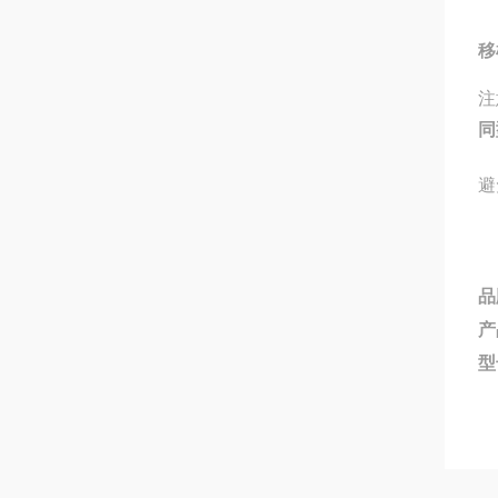
移
注
同
避
品
产
型