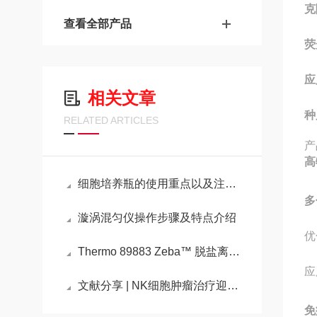
克
查看全部产品
荧
应
相关文章
种
RELATED ARTICLES
产
高
细胞培养瓶的使用重点以及注意事项
多
漩涡混匀仪操作步骤及特点介绍
优
Thermo 89883 Zeba™ 脱盐离心柱、板和纯化柱，7K MWCO
应
文献分享 | NK细胞肿瘤治疗迎来新突破
免