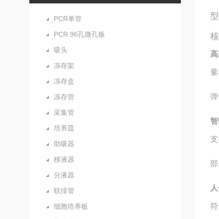
型
PCR单管
PCR 96孔微孔板
吸头
高
冻存架
量
冻存盒
弹
冻存管
采集管
智
培养皿
支
助吸器
移液器
部
分液器
人
联排管
符
细胞培养板