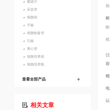
载玻片
摇
采血管
细胞筛
耐
平板
耐
细胞制备管
模
孔板
离心管
细胞培养袋
容
细胞培养瓶
精
查看全部产品
电
认
相关文章