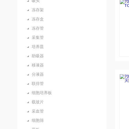
吸头
冻存架
冻存盒
冻存管
采集管
培养皿
助吸器
移液器
分液器
联排管
细胞培养板
载玻片
采血管
细胞筛