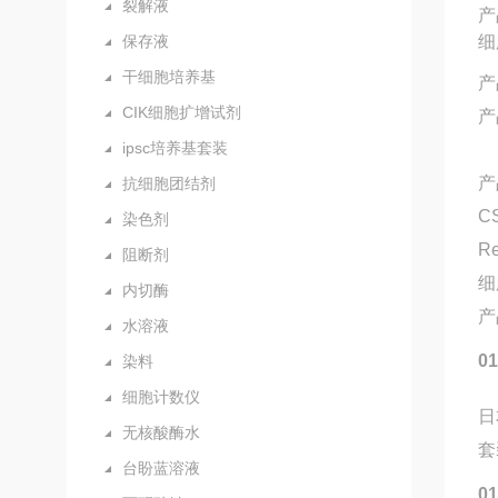
裂解液
产
保存液
细
干细胞培养基
产
CIK细胞扩增试剂
产
ipsc培养基套装
产
抗细胞团结剂
CS
染色剂
R
阻断剂
细
内切酶
产
水溶液
0
染料
细胞计数仪
日
无核酸酶水
套
台盼蓝溶液
0