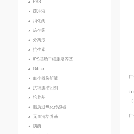
PBS
缓冲液
消化酶
冻存袋
分离液
抗生素
IPS胚胎干细胞培养基
Gibco
广
血小板裂解液
抗细胞结团剂
c
培养基
（
脂质过氧化传感器
广
无血清培养基
胰酶