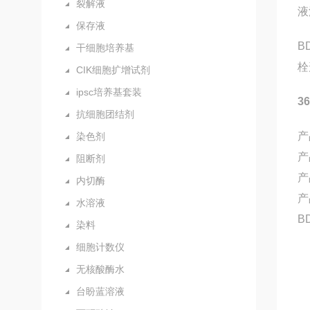
裂解液
液
保存液
B
干细胞培养基
栓
CIK细胞扩增试剂
ipsc培养基套装
3
抗细胞团结剂
产
染色剂
产
阻断剂
产
内切酶
产
水溶液
B
染料
细胞计数仪
无核酸酶水
台盼蓝溶液