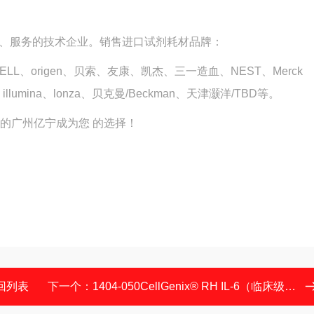
、服务的技术企业。销售进口试剂耗材品牌：
STEMCELL、origen、贝索、友康、凯杰、三一造血、NEST、Merck
造血、illumina、lonza、贝克曼/Beckman、天津灏洋/TBD等。
的广州亿宁成为您 的选择！
回列表
下一个：
1404-050CellGenix® RH IL-6（临床级）细胞因子