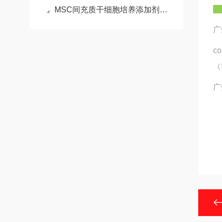
MSC间充质干细胞培养添加剂细胞扩增的“关键赋能包”
广
c
（
广