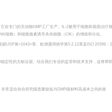
产品。它在专门的无动物GMP工厂生产。IL-2被用于细胞和基因治疗
细胞（NK细胞）和细胞激素诱导杀伤细胞（CIK）的增殖和分化。
USP第<1043>章、欧洲通用病学第5.2.12章及ISO 20399：
和稳定性的文献证据。结合我们专业的监管和技术支持，这将帮
需求，非常适合弥合研究级质量较低与GMP级材料高成本之间的差