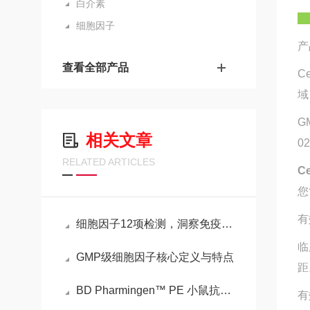
白介素
细胞因子
产
查看全部产品
C
域
G
相关文章
0
RELATED ARTICLES
C
您
有
细胞因子12项检测，洞察免疫与疾病的重要窗口
临
GMP级细胞因子核心定义与特点
距
BD Pharmingen™ PE 小鼠抗小鼠 CD36的介绍
有