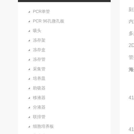
刻
PCR单管
PCR 96孔微孔板
内
吸头
多
冻存架
2
冻存盒
管
冻存管
采集管
海
培养皿
助吸器
移液器
4
分液器
联排管
细胞培养板
4