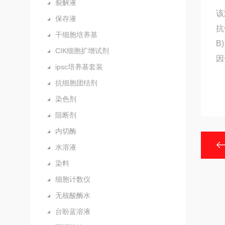
裂解液
该
保存液
抗
干细胞培养基
B
CIK细胞扩增试剂
因
ipsc培养基套装
抗细胞团结剂
染色剂
阻断剂
内切酶
水溶液
染料
细胞计数仪
无核酸酶水
台盼蓝溶液