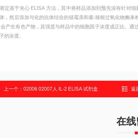
测定基于夹心 ELISA 方法，其中将样品添加到预先涂有针对细
体，然后添加与化的抗体结合的链霉亲和素-辣根过氧化物酶来检测捕获
) 会产生有色产物，其强度与样品中的细胞因子浓度成正比。
子的浓度。
上一个：
02006 02007人 IL-2 ELISA 试剂盒
返
在线