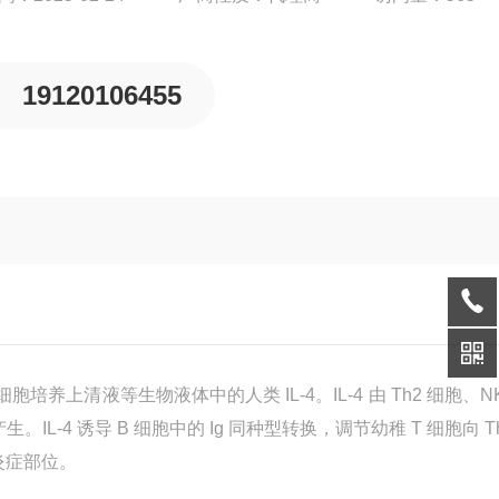
19120106455
细胞培养上清液等生物液体中的人类 IL-4。IL-4 由 Th2 细胞、N
L-4 诱导 B 细胞中的 Ig 同种型转换，调节幼稚 T 细胞向 T
到炎症部位。