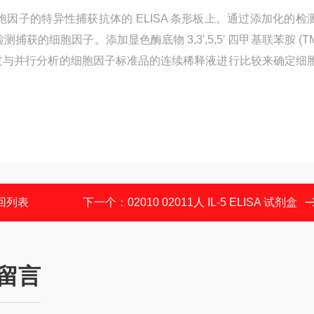
胞因子的特异性捕获抗体的 ELISA 条形板上。通过添加化的检
的细胞因子。添加显色酶底物 3,3',5,5' 四甲基联苯胺 (T
通过与并行分析的细胞因子标准品的连续稀释液进行比较来确定细
回列表
下一个：
02010 02011人 IL-5 ELISA 试剂盒
留言