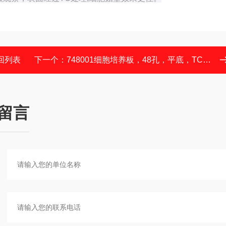
回列表
下一个：
748001细胞培养板，48孔，平底，TC，灭菌，泡盒装
留言