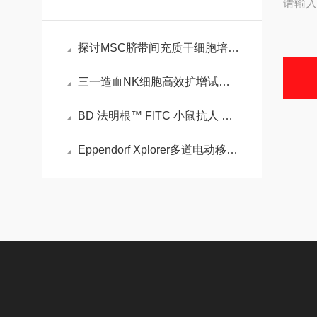
请输入
探讨MSC脐带间充质干细胞培养基的应用与发展
三一造血NK细胞高效扩增试剂盒
BD 法明根™ FITC 小鼠抗人 CD3的特性
Eppendorf Xplorer多道电动移液器的性能