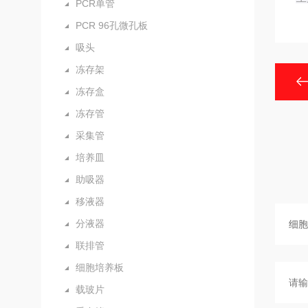
PCR单管
PCR 96孔微孔板
吸头
冻存架
冻存盒
冻存管
采集管
培养皿
助吸器
移液器
分液器
联排管
细胞培养板
载玻片