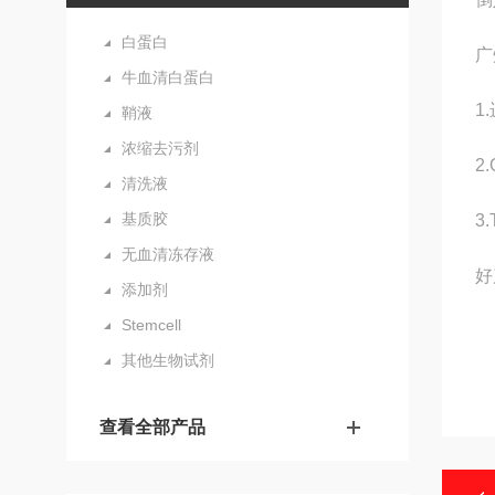
白蛋白
广
牛血清白蛋白
1
鞘液
浓缩去污剂
2
清洗液
基质胶
3
无血清冻存液
好
添加剂
Stemcell
其他生物试剂
查看全部产品