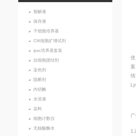
裂解液
保存液
干细胞培养基
CIK细胞扩增试剂
ipsc培养基套装
使
抗细胞团结剂
案
染色剂
情
阻断剂
L
内切酶
水溶液
染料
广
细胞计数仪
无核酸酶水
1